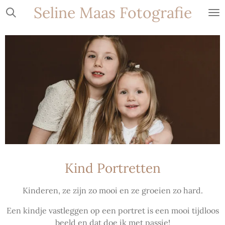
Seline Maas Fotografie
Ga
direct
naar
de
hoofdinhoud
Kind Portretten
Kinderen, ze zijn zo mooi en ze groeien zo hard.
Een kindje vastleggen op een portret is een mooi tijdloos
beeld en dat doe ik met passie!