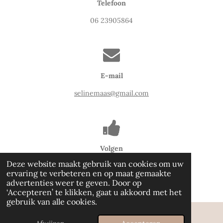
Telefoon
06 23905864
E-mail
selinemaas@gmail.com
Volgen
Deze website maakt gebruik van cookies om uw
ervaring te verbeteren en op maat gemaakte
F
I
W
advertenties weer te geven. Door op
a
n
h
© 2025 - 2026 Seline Maas Fotografie
‘Accepteren’ te klikken, gaat u akkoord met het
c
s
a
gebruik van alle cookies.
e
t
t
b
a
s
o
g
A