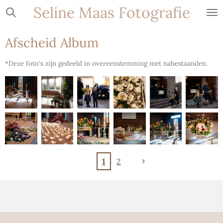
Seline Maas Fotografie
Ga
direct
naar
Afscheid Album
de
hoofdinhoud
*Deze foto's zijn gedeeld in overeenstemming met nabestaanden.
1
2